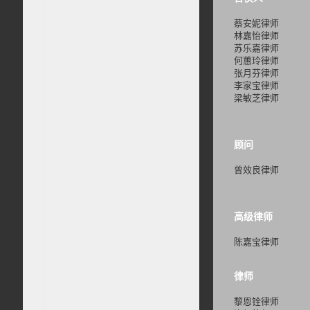
蔡安妮律师
林嘉怡律师
苏乐嘉律师
何蕙玲律师
张月芬律师
李家宝律师
梁敏芝律师
顾问
曾效良律师
高级律师
陈嘉宝律师
律师
黎恩铨律师