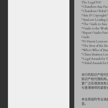
The Legal 500
“Chambers Asia Paci
“Chambers Global 
“Asia IP Copyright/
“AsiaLaw Leading 
“The Guide to Asia 
“Guide to the Worl
“Expert Guides Pate
Guide
“50 Patent Lawyers
“The Best of the B
“Who’s Who of Bus
“China Business Law
“Legal Awards for 
“Global Awards for
本行的知识产权代理
知识产权代理机构
更广泛处理其他有
与香港律师的紧密
本业务组的专业涵
宜。