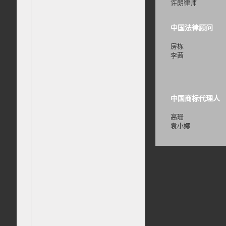
许朗律师
中国法律顾问
房栋
李茜
中国商标代理人
高珊
袁小娜